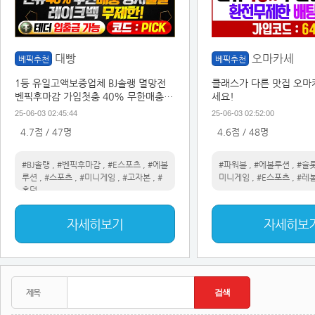
대빵
오마카세
베픽추천
베픽추천
1등 유일고액보증업체 BJ솔랭 멸망전
클래스가 다른 맛집 오마
벤픽후마감 가입첫충 40% 무한매충이
세요!
벤트
25-06-03 02:45:44
25-06-03 02:52:00
4.7점 / 47명
4.6점 / 48명
#BJ솔랭
,
#벤픽후마감
,
#E스포츠
,
#에볼
#파워볼
,
#에볼루션
,
#슬
루션
,
#스포츠
,
#미니게임
,
#고자본
,
#
미니게임
,
#E스포츠
,
#레
홀덤
자세히보기
자세히보