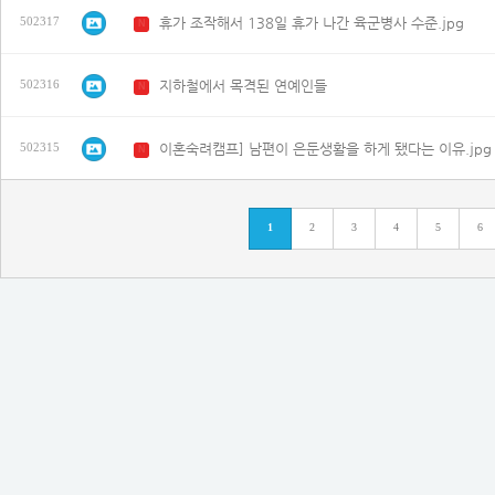
휴가 조작해서 138일 휴가 나간 육군병사 수준.jpg
502317
N
지하철에서 목격된 연예인들
502316
N
이혼숙려캠프] 남편이 은둔생활을 하게 됐다는 이유.jpg
502315
N
1
2
3
4
5
6