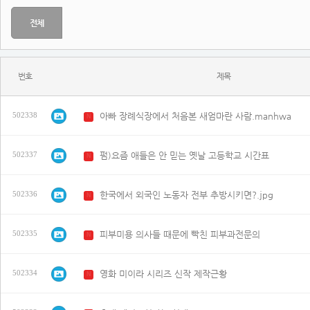
전체
번호
제목
아빠 장례식장에서 처음본 새엄마란 사람.manhwa
502338
N
펌)요즘 애들은 안 믿는 옛날 고등학교 시간표
502337
N
한국에서 외국인 노동자 전부 추방시키면?.jpg
502336
N
피부미용 의사들 때문에 빡친 피부과전문의
502335
N
영화 미이라 시리즈 신작 제작근황
502334
N