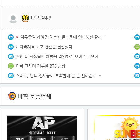
원빈해설위원
하루종일 게임만 하는 아들때문에 인터넷선 잘라버린 아빠
N
시아버지를 보고 결혼을 결심했다
70년대 선생님의 체벌을 리얼하게 보여주는 연기
미국 그래미 거부한 BTS 근황
스레드] 언니 전세금이 부족한데 돈 안 빌려준게 잘못인가요?.txt
베픽 보증업체