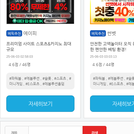
에이피
썬벳
베픽추천
베픽추천
프리미엄 사이트 스포츠&카지노 최대
안전한 고액놀이터 오직 
규모
한 편안한 베팅 환경!
25-06-03 02:58:03
25-06-03 03:03:13
4.6점 / 46명
4.6점 / 44명
#파워볼
,
#에볼루션
,
#슬롯
,
#스포츠
,
#
#파워볼
,
#에볼루션
,
#슬
미니게임
,
#E스포츠
,
#레볼루션홀덤
미니게임
,
#E스포츠
,
#레
자세히보기
자세히보