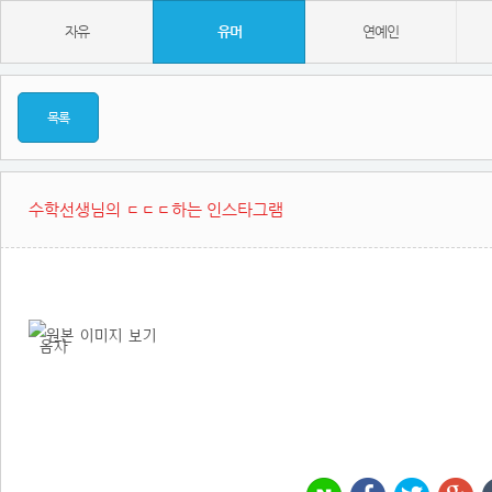
자유
유머
연예인
목록
수학선생님의 ㄷㄷㄷ하는 인스타그램