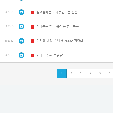
젊었을때는 이해못한다는 습관
502364
N
침대축구 하다 좆박은 한국축구
502363
N
인간용 냉장고’ 벌써 200대 팔렸다
502362
N
현대차 진짜 큰일남
502361
N
1
2
3
4
5
6