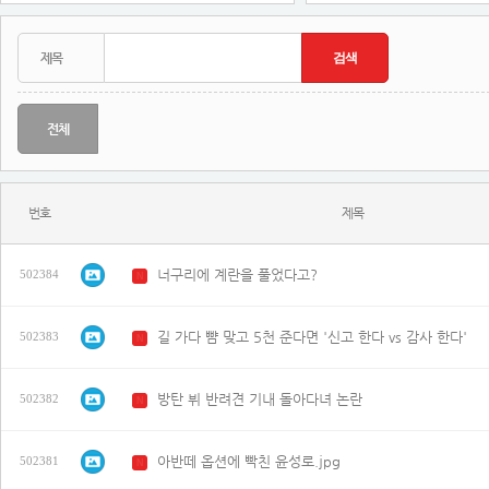
전체
번호
제목
너구리에 계란을 풀었다고?
502384
N
길 가다 뺨 맞고 5천 준다면 '신고 한다 vs 감사 한다'
502383
N
방탄 뷔 반려견 기내 돌아다녀 논란
502382
N
아반떼 옵션에 빡친 윤성로.jpg
502381
N