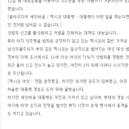
12살 때 대중교통을 이용하다 성추행을 당한 아픔까지 거론하면서 모
했습니다.
[클라우디아 셰인바움 / 멕시코 대통령 : 대통령이 이런 일을 겪는다면
던 것처럼 넘어갈 수 없습니다.]
성범죄 신고를 활성화하고 처벌을 강화하는 대책도 내놨습니다.
특히 아직 성추행을 범죄로 규정하지 않고 있는 멕시코의 절반 가까운
남성우월주의가 뿌리 깊은 멕시코는 일상적으로 벌어지는 여성 대상 범
정부의 자체 조사에서도 15세 이상 여성의 71%가 성범죄를 경험한 
최근 들어 신고 건수가 늘고 있지만, 여전히 2차 피해 우려나 수사기
로 추산됩니다.
[멕시코 여성 : 정말 끔찍했죠. 하지만 과거엔 모두가 침묵했고, 아무
허술한 대통령 경호도 도마 위에 올랐습니다.
하지만 셰인바움 대통령은 국민과 가까이 있고 싶다며, 현재의 경호 
여기에 마약 조직과 전쟁을 벌이던 현직 시장이 공개 행사에서 총격을
도 커지고 있습니다.