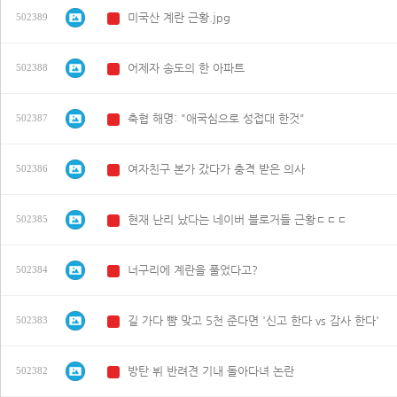
미국산 계란 근황.jpg
502389
N
어제자 송도의 한 아파트
502388
N
축협 해명: "애국심으로 성접대 한것"
502387
N
여자친구 본가 갔다가 충격 받은 의사
502386
N
현재 난리 났다는 네이버 블로거들 근황ㄷㄷㄷ
502385
N
너구리에 계란을 풀었다고?
502384
N
길 가다 뺨 맞고 5천 준다면 '신고 한다 vs 감사 한다'
502383
N
방탄 뷔 반려견 기내 돌아다녀 논란
502382
N