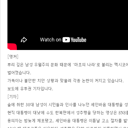
[앵커]
뿌리 깊은 남성 우월주의 문화 때문에 '마초의 나라'로 불리는 멕시
벌어졌습니다.
가뜩이나 불안한 치안 상황과 맞물려 각종 논란이 커지고 있습니다.
보도에 유투권 기자입니다.
[기자]
술에 취한 30대 남성이 시민들과 인사를 나누던 셰인바움 대통령을 
현직 대통령이 대낮에 수도 한복판에서 성추행을 당하는 영상은 SNS
용의자는 밤늦게 체포됐고, 셰인바움 대통령은 이튿날 고소 절차를 밟