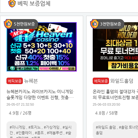
베픽 보증업체
5천만원보증
3천만원보증
뉴헤븐
와일드홀덤
베픽보증
베픽보증
뉴헤븐카지노 라이브카지노·미니게임·
온라인 홀덤의 절대강자 
슬롯게임 다양한 이벤트 진행, 첫충·재
의 무료토너먼트진행 보증
충·페이백 혜택과 빠른충전 무제한환전
이트
26-05-07 21:32:50
25-06-03 03:20:50
지원
4.9점 / 26명
4.8점 / 58명
#미니게임
,
#토지노
,
#가상게임
,
#실시
#와일드 홀덤
,
#홀덤 토너
간
,
#인플레이
,
#콤프
,
#에볼루션
,
#슬
홀덤