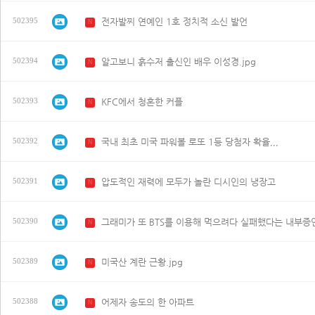
전자발찌 연예인 1호 정치적 소신 발언
502395
N
알고보니 흙수저 출신인 배우 이성경.jpg
502394
N
KFC에서 청혼한 커플
502393
N
국내 최초 미국 파워볼 로또 1등 당첨자 확율,,,
502392
N
압도적인 재력에 모두가 놀란 디시인의 냉장고
502391
N
그래미가 또 BTS를 이용해 먹으려다 실패했다는 내부증
502390
N
미국산 계란 근황.jpg
502389
N
어제자 송도의 한 아파트
502388
N