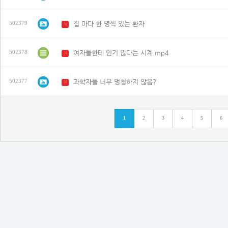
집 마다 한 명씩 있는 환자
502379
N
여자들한테 인기 많다는 시계.mp4
502378
N
과학자들 너무 멍청하지 않음?
502377
N
1
2
3
4
5
6