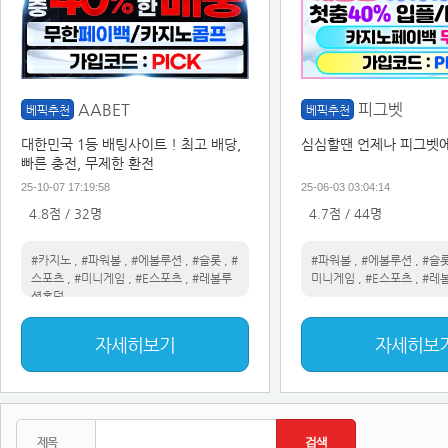
AABET
피그벳
베픽추천
베픽추천
대한민국 1등 배팅사이트 ! 최고 배당,
심심할땐 언제나 피그벳에
빠른 충전, 무제한 환전
25-10-07 17:19:58
25-06-03 03:04:14
4.8점 / 32명
4.7점 / 44명
#카지노
,
#파워볼
,
#에볼루션
,
#슬롯
,
#
#파워볼
,
#에볼루션
,
#슬
스포츠
,
#미니게임
,
#E스포츠
,
#레볼루
미니게임
,
#E스포츠
,
#레
션홀덤
자세히보기
자세히보