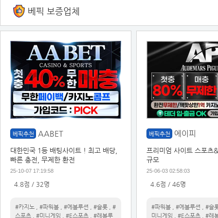
베픽 보증업체
AABET
에이피
베픽추천
베픽추천
대한민국 1등 배팅사이트 ! 최고 배당,
프리미엄 사이트 스포츠
빠른 충전, 무제한 환전
규모
25-10-07 17:19:58
25-06-03 02:58:03
4.8점 / 32명
4.6점 / 46명
#카지노
,
#파워볼
,
#에볼루션
,
#슬롯
,
#
#파워볼
,
#에볼루션
,
#슬
스포츠
,
#미니게임
,
#E스포츠
,
#레볼루
미니게임
,
#E스포츠
,
#레