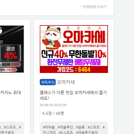
+ 보증업체 더보기
오마카세
베픽추천
&카지노 최대
클래스가 다른 맛집 오마카세에서 즐기
세요!
25-06-03 02:52:00
4.6점 / 48명
롯
,
#스포츠
,
#
#파워볼
,
#에볼루션
,
#슬롯
,
#스포츠
,
#
볼루션홀덤
미니게임
,
#E스포츠
,
#레볼루션홀덤