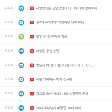
사망했다는 신남성연대 대표에 대해 알아보자
502289
N
4년차 난임부부 임밍아웃 남편 반응
502288
N
잘못 본 걸 인정한 경찰
502287
N
이상준 공연 논란
502286
N
방송사 PD들이 뽑았다는 역대 사극 TOP 5
502285
N
축협 개혁하는 박지성 근황
502284
N
걸그룹 출신 아나운서의 충격적인 근황
502283
N
50대 유부남과 바람핀 30대 와이프
502282
N