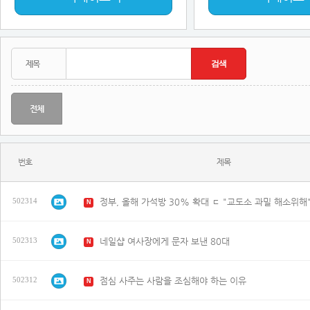
전체
번호
제목
정부, 올해 가석방 30% 확대 ㄷ "교도소 과밀 해소위해
502314
N
네일샵 여사장에게 문자 보낸 80대
502313
N
점심 사주는 사람을 조심해야 하는 이유
502312
N