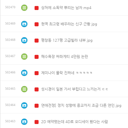
상처에 소독약 뿌리는 남자.mp4
502470
N
현역 최고령 배우라는 신구 근황.jpg
502469
N
평창동 127평 고급빌라 내부.jpg
502468
N
해수욕장 짜파게티 4만원 논란
502467
N
제미나이 몰락 진짜네 ㅋㅋㅋㅋㅋ
502466
N
성시경이 일본 가서 부럽다고 느끼는거 ㄷㄷ
502465
N
연애전쟁] 정치 성향에 종교까지 조금 다른 연인.jpg
502464
N
2D 예약했는데 4D로 오디세이 봤다는 사람
502463
N