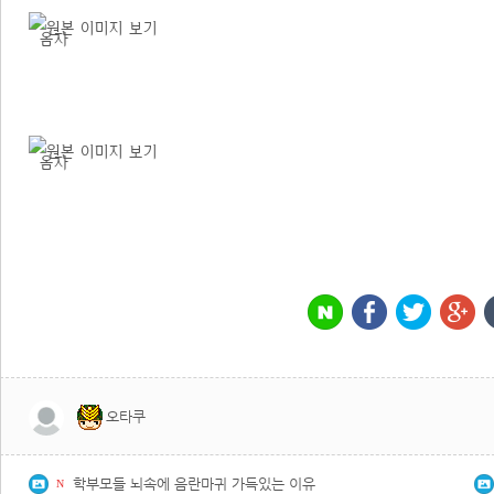
오타쿠
학부모들 뇌속에 음란마귀 가득있는 이유
N