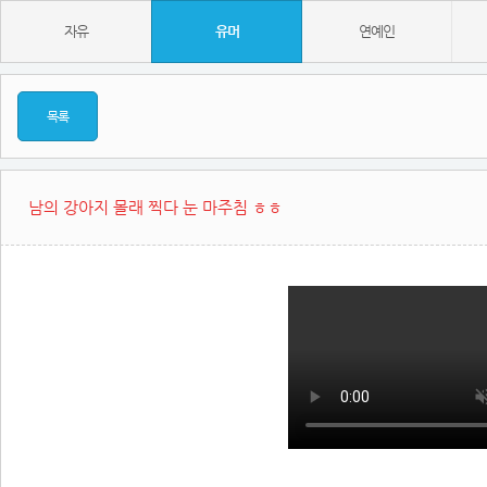
자유
유머
연예인
목록
남의 강아지 몰래 찍다 눈 마주침 ㅎㅎ