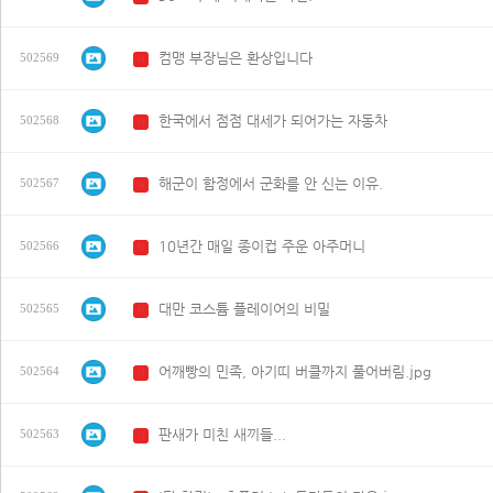
컴맹 부장님은 환상입니다
502569
N
한국에서 점점 대세가 되어가는 자동차
502568
N
해군이 함정에서 군화를 안 신는 이유.
502567
N
10년간 매일 종이컵 주운 아주머니
502566
N
대만 코스튬 플레이어의 비밀
502565
N
어깨빵의 민족, 아기띠 버클까지 풀어버림.jpg
502564
N
판새가 미친 새끼들...
502563
N