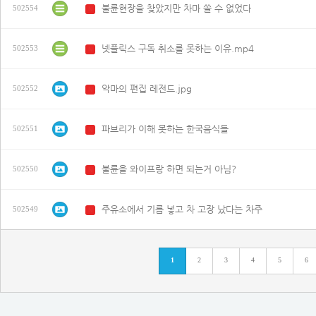
불륜현장을 찾았지만 차마 쏠 수 없었다
502554
N
넷플릭스 구독 취소를 못하는 이유.mp4
502553
N
악마의 편집 레전드.jpg
502552
N
파브리가 이해 못하는 한국음식들
502551
N
불륜을 와이프랑 하면 되는거 아님?
502550
N
주유소에서 기름 넣고 차 고장 났다는 차주
502549
N
1
2
3
4
5
6