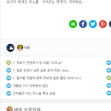
낯선이 에게도 미소를 지어주는 댕댕이, 귀여워요~
애플
체포가 컨텐츠가 된 요즘 10대.gif
N
일본 성매수 심판 실명 공개 파장.news
N
필터빨 댓글에 긁혀 무보정 원본 올린 48세 누나.mp4
N
개물림 사고 대부분의 원인
진짜들만 아는 찐시골 특징 모음
베픽 보증업체