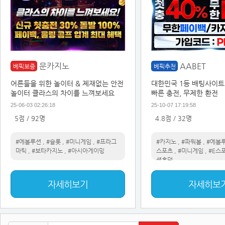
문카지노
AABET
베픽보증
베픽추천
어른들을 위한 놀이터 & 제재없는 안전
대한민국 1등 배팅사이트 
놀이터 클라스의 차이를 느껴보세요
빠른 충전, 무제한 환전
25-06-03 02:26:18
25-10-07 17:19:58
5점 / 92명
4.8점 / 32명
#에볼루션
,
#슬롯
,
#미니게임
,
#프라그
#카지노
,
#파워볼
,
#에볼
마틱
,
#보타카지노
,
#아시아게이밍
스포츠
,
#미니게임
,
#E스
션홀덤
자세히보기
자세히보