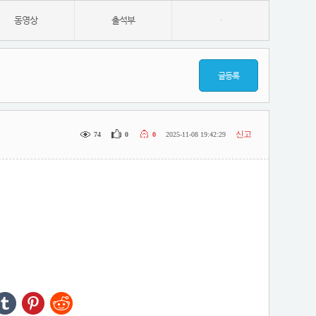
동영상
출석부
-
글등록
신고
74
0
0
2025-11-08 19:42:29