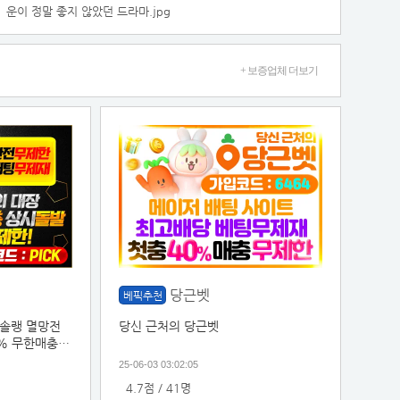
운이 정말 좋지 않았던 드라마.jpg
+ 보증업체 더보기
당근벳
베픽추천
J솔랭 멸망전
당신 근처의 당근벳
% 무한매충이
25-06-03 03:02:05
4.7점 / 41명