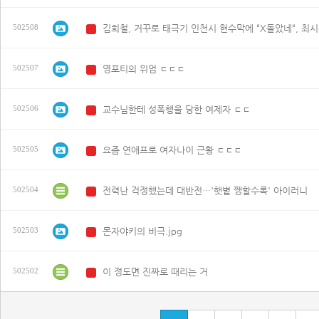
502508
N
영포티의 위엄 ㄷㄷㄷ
502507
N
교수님한테 성폭행을 당한 여제자 ㄷㄷ
502506
N
요즘 연애프로 여자나이 근황 ㄷㄷㄷ
502505
N
전력난 걱정했는데 대반전…'햇볕 쨍할수록' 아이러니
502504
N
몬자야키의 비극.jpg
502503
N
이 정도면 진짜로 때리는 거
502502
N