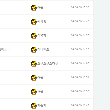
애플
26-08-09 15:30
픽샤워
26-08-09 14:46
이영자
26-08-09 14:35
미니언즈
4살·6살 딸 태우고 음주운전하다 사망사고 낸 엄마…블랙박스 공개
26-08-09 14:20
오쿠오쿠오타쿠
26-08-09 14:05
애플
26-08-09 13:51
해골
26-08-09 13:50
가습기
26-08-09 13:45