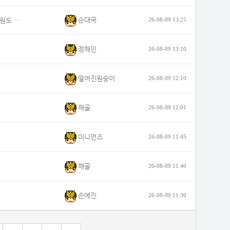
순대국
김희철, 거꾸로 태극기 인천시 현수막에 “X돌았네“, 최시원도 호응
26-08-09 13:25
정해인
26-08-09 13:10
떨어진원숭이
26-08-09 12:10
해골
26-08-09 12:01
미니언즈
26-08-09 11:45
해골
26-08-09 11:40
손예진
26-08-09 11:30