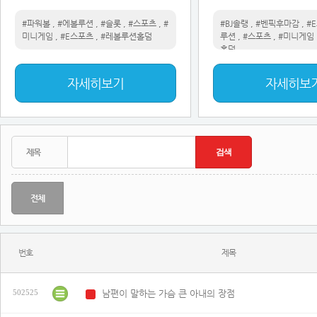
#파워볼
,
#에볼루션
,
#슬롯
,
#스포츠
,
#
#BJ솔랭
,
#벤픽후마감
,
#
미니게임
,
#E스포츠
,
#레볼루션홀덤
루션
,
#스포츠
,
#미니게임
홀덤
자세히보기
자세히보
전체
번호
제목
남편이 말하는 가슴 큰 아내의 장점
502525
N