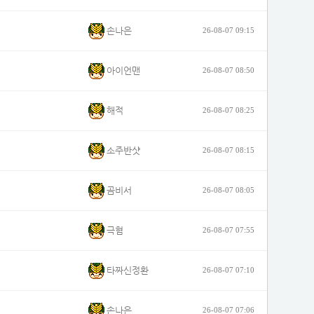
손나은
26-08-07 09:15
아이언맨
26-08-07 08:50
해적
26-08-07 08:25
소주반샷
26-08-07 08:15
곰비서
26-08-07 08:05
극혐
26-08-07 07:55
타짜신정환
26-08-07 07:10
손나은
26-08-07 07:06