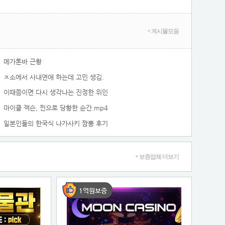
+ 게시물모음
메가톤바 근황
ㅈ소에서 사내연애 하는데 고민 생김.
이때쯤이면 다시 생각나는 진정한 위인
마이클 잭슨, 찐으로 당황한 순간.mp4
일본인들의 한국식 나가사키 짬뽕 후기
+ 보증업체 더보기
1억원보증