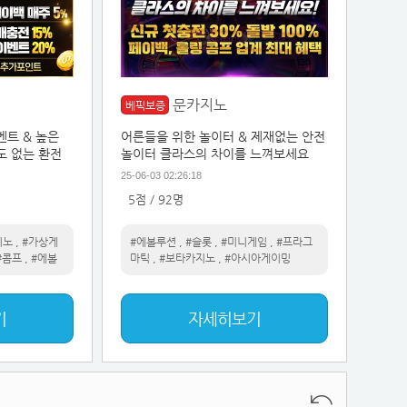
문카지노
베픽보증
벤트 & 높은
어른들을 위한 놀이터 & 제재없는 안전
도 없는 환전
놀이터 클라스의 차이를 느껴보세요
25-06-03 02:26:18
5점 / 92명
지노
,
#가상게
#에볼루션
,
#슬롯
,
#미니게임
,
#프라그
#콤프
,
#에볼
마틱
,
#보타카지노
,
#아시아게이밍
기
자세히보기