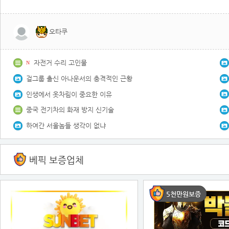
오타쿠
자전거 수리 고인물
N
걸그룹 출신 아나운서의 충격적인 근황
인생에서 옷차림이 중요한 이유
중국 전기차의 화재 방지 신기술
하여간 서울놈들 생각이 없냐
베픽 보증업체
5천만원보증