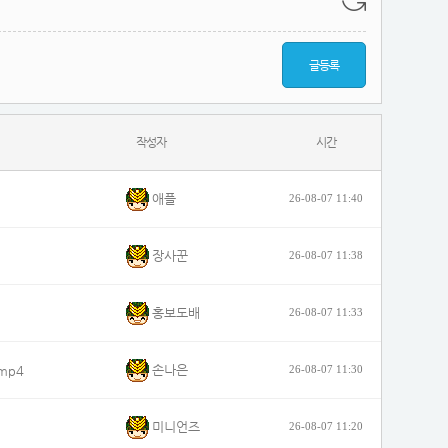
글등록
작성자
시간
애플
26-08-07 11:40
장사꾼
26-08-07 11:38
홍보도배
26-08-07 11:33
손나은
mp4
26-08-07 11:30
미니언즈
26-08-07 11:20