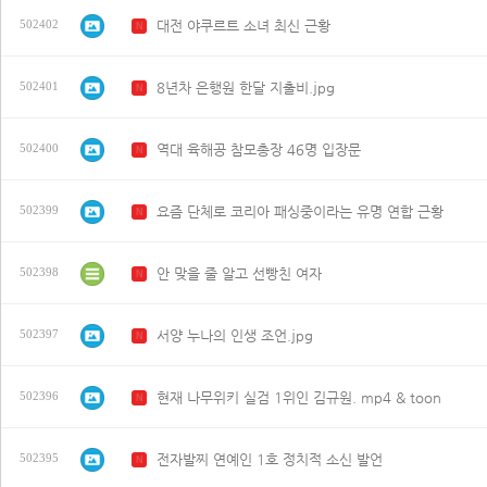
대전 야쿠르트 소녀 최신 근황
502402
N
8년차 은행원 한달 지출비.jpg
502401
N
역대 육해공 참모총장 46명 입장문
502400
N
요즘 단체로 코리아 패싱중이라는 유명 연합 근황
502399
N
안 맞을 줄 알고 선빵친 여자
502398
N
서양 누나의 인생 조언.jpg
502397
N
현재 나무위키 실검 1위인 김규원. mp4 & toon
502396
N
전자발찌 연예인 1호 정치적 소신 발언
502395
N