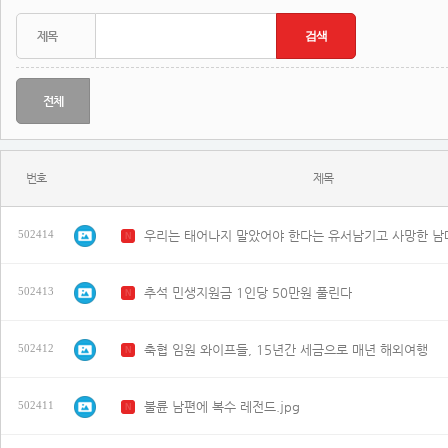
전체
번호
제목
우리는 태어나지 말았어야 한다는 유서남기고 사망한 남매
502414
N
추석 민생지원금 1인당 50만원 풀린다
502413
N
축협 임원 와이프들, 15년간 세금으로 매년 해외여행
502412
N
불륜 남편에 복수 레전드.jpg
502411
N