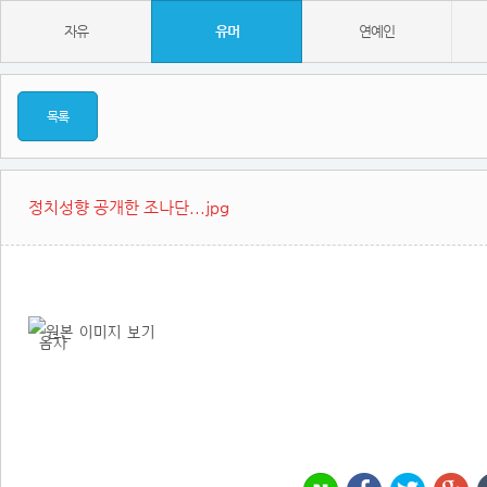
자유
유머
연예인
목록
정치성향 공개한 조나단...jpg