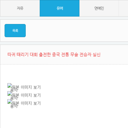
자유
유머
연예인
목록
따귀 때리기 대회 출전한 중국 전통 무술 전승자 실신