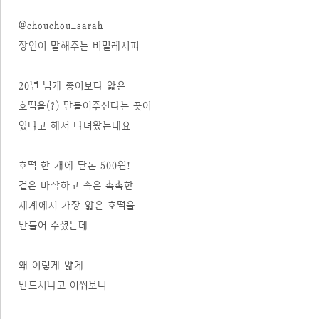
@chouchou_sarah
장인이 말해주는 비밀레시피
20년 넘게 종이보다 얇은
호떡을(?) 만들어주신다는 곳이
있다고 해서 다녀왔는데요
호떡 한 개에 단돈 500원!
겉은 바삭하고 속은 촉촉한
세계에서 가장 얇은 호떡을
만들어 주셨는데
왜 이렇게 얇게
만드시냐고 여쭤보니