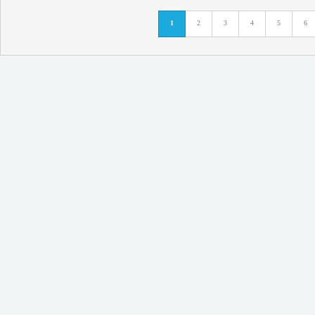
1
2
3
4
5
6