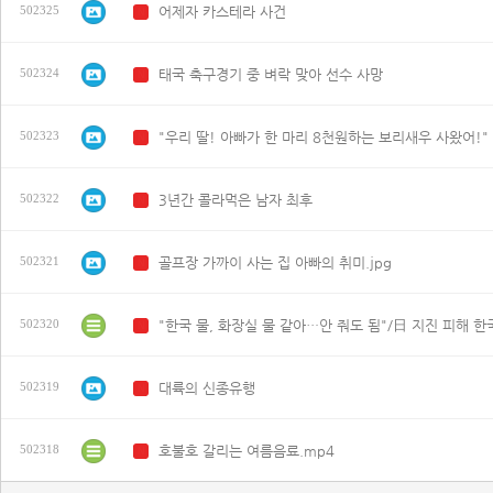
어제자 카스테라 사건
502325
N
태국 축구경기 중 벼락 맞아 선수 사망
502324
N
"우리 딸! 아빠가 한 마리 8천원하는 보리새우 사왔어!"
502323
N
3년간 콜라먹은 남자 최후
502322
N
골프장 가까이 사는 집 아빠의 취미.jpg
502321
N
502320
N
대륙의 신종유행
502319
N
호불호 갈리는 여름음료.mp4
502318
N