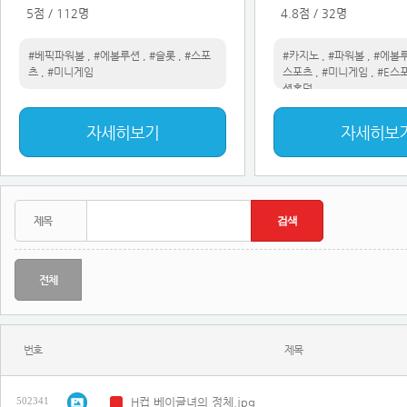
5점 / 112명
4.8점 / 32명
#베픽파워볼
,
#에볼루션
,
#슬롯
,
#스포
#카지노
,
#파워볼
,
#에볼
츠
,
#미니게임
스포츠
,
#미니게임
,
#E스
션홀덤
자세히보기
자세히보
전체
번호
제목
H컵 베이글녀의 정체.jpg
502341
N