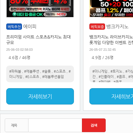
에이피
뱅크카지노
베픽추천
베픽보증
프리미엄 사이트 스포츠&카지노 최대
뱅크카지노 라이브카지노
규모
롯게임 다양한 이벤트 진행
재충·페이백·콤프 지급 
25-06-03 02:58:03
26-05-07 21:32:45
무제한환전 지원
4.6점 / 46명
4.9점 / 26명
#파워볼
,
#에볼루션
,
#슬롯
,
#스포츠
,
#
#미니게임
,
#토지노
,
#가
미니게임
,
#E스포츠
,
#레볼루션홀덤
간
,
#인플레이
,
#콤프
,
#
롯
,
#페이백
,
#쿠폰
자세히보기
자세히보