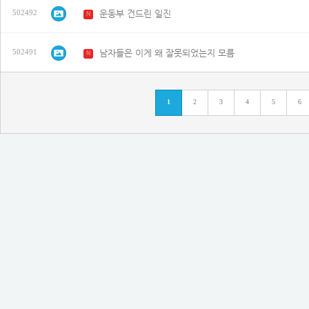
운동부 건드린 일진
502492
N
남자들은 이게 왜 잘못되었는지 모름
502491
N
1
2
3
4
5
6