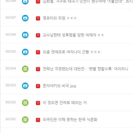
502508
N
영포티의 위엄 ㄷㄷㄷ
502507
N
교수님한테 성폭행을 당한 여제자 ㄷㄷ
502506
N
요즘 연애프로 여자나이 근황 ㄷㄷㄷ
502505
N
전력난 걱정했는데 대반전…'햇볕 쨍할수록' 아이러니
502504
N
몬자야키의 비극.jpg
502503
N
이 정도면 진짜로 때리는 거
502502
N
외국인은 이해 못하는 한국 식문화
502501
N