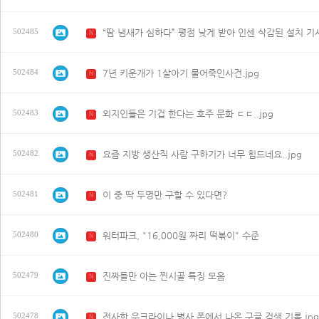
“땀 냄새가 심하다” 평점 낮게 받아 인센 삭감된 설치 기사
502485
N
7년 키운개가 1살아기 물어죽인사건.jpg
502484
N
외지인들은 기겁 한다는 호주 문화 ㄷㄷ..jpg
502483
N
요즘 지방 생산직 사람 구하기가 너무 힘드네요..jpg
502482
N
이 중 딱 두명만 구할 수 있다면?
502481
N
워터파크, "16,000원 짜리 떡볶이" 수준
502480
N
진짜들만 아는 찐시골 특징 모음
502479
N
전사한 우크라이나 병사 폰에서 나온 구글 검색 기록.jpg
502478
N