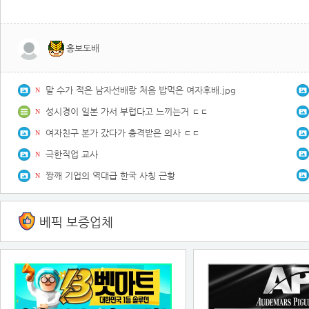
홍보도배
말 수가 적은 남자선배랑 처음 밥먹은 여자후배.jpg
N
성시경이 일본 가서 부럽다고 느끼는거 ㄷㄷ
N
여자친구 본가 갔다가 충격받은 의사 ㄷㄷ
N
극한직업 교사
N
짱깨 기업의 역대급 한국 사칭 근황
N
베픽 보증업체