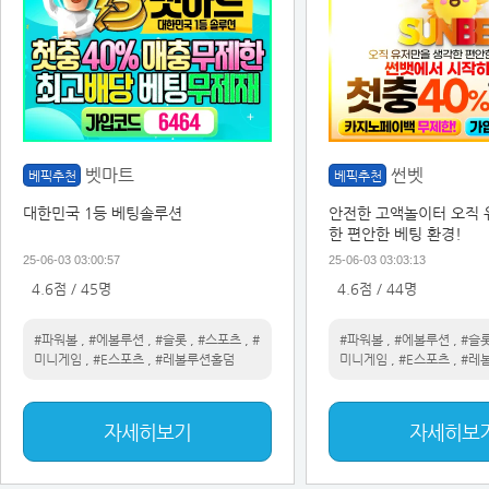
벳마트
썬벳
베픽추천
베픽추천
대한민국 1등 베팅솔루션
안전한 고액놀이터 오직 
한 편안한 베팅 환경!
25-06-03 03:00:57
25-06-03 03:03:13
4.6점 / 45명
4.6점 / 44명
#파워볼
,
#에볼루션
,
#슬롯
,
#스포츠
,
#
#파워볼
,
#에볼루션
,
#슬
미니게임
,
#E스포츠
,
#레볼루션홀덤
미니게임
,
#E스포츠
,
#레
자세히보기
자세히보