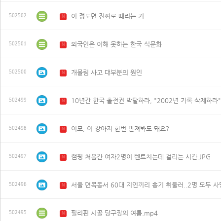
이 정도면 진짜로 때리는 거
502502
N
외국인은 이해 못하는 한국 식문화
502501
N
개물림 사고 대부분의 원인
502500
N
502499
N
이모, 이 강아지 한번 만져봐도 돼요?
502498
N
캠핑 처음간 여자2명이 텐트치는데 걸리는 시간.JPG
502497
N
서울 면목동서 60대 지인끼리 흉기 휘둘러..2명 모두 사
502496
N
필리핀 시골 당구장의 여름.mp4
502495
N