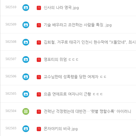
신사의 나라 영국.jpg
502510
N
기술 배우라고 조언하는 사람들 특징..jpg
502509
N
502508
N
영포티의 위엄 ㄷㄷㄷ
502507
N
교수님한테 성폭행을 당한 여제자 ㄷㄷ
502506
N
요즘 연애프로 여자나이 근황 ㄷㄷㄷ
502505
N
전력난 걱정했는데 대반전…'햇볕 쨍할수록' 아이러니
502504
N
몬자야키의 비극.jpg
502503
N