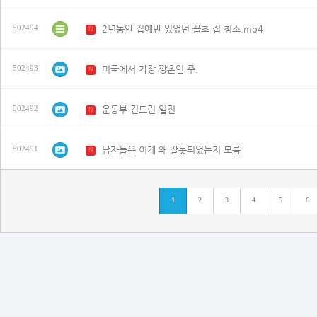
2년동안 집에만 있었던 꼴초 집 청소.mp4
502494
N
미국에서 가장 깡촌인 주.
502493
N
운동부 건드린 일진
502492
N
남자들은 이게 왜 잘못되었는지 모름
502491
N
1
2
3
4
5
6