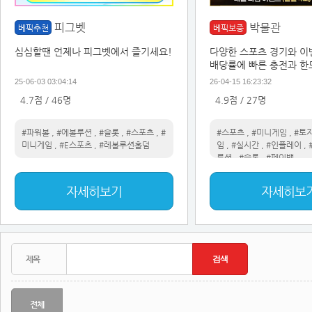
피그벳
박물관
베픽추천
베픽보증
심심할땐 언제나 피그벳에서 즐기세요!
다양한 스포츠 경기와 이
배당률에 빠른 충전과 한
25-06-03 03:04:14
26-04-15 16:23:32
4.7점 / 46명
4.9점 / 27명
#파워볼
,
#에볼루션
,
#슬롯
,
#스포츠
,
#
#스포츠
,
#미니게임
,
#토
미니게임
,
#E스포츠
,
#레볼루션홀덤
임
,
#실시간
,
#인플레이
,
루션
,
#슬롯
,
#페이백
자세히보기
자세히보
전체