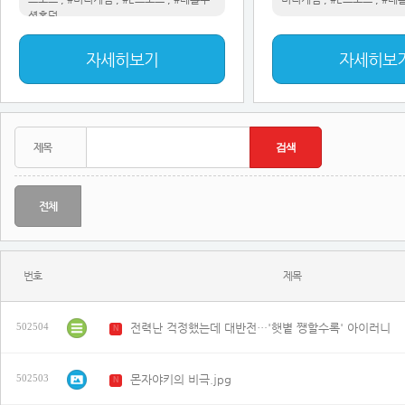
션홀덤
자세히보기
자세히보
전체
번호
제목
전력난 걱정했는데 대반전…'햇볕 쨍할수록' 아이러니
502504
N
몬자야키의 비극.jpg
502503
N