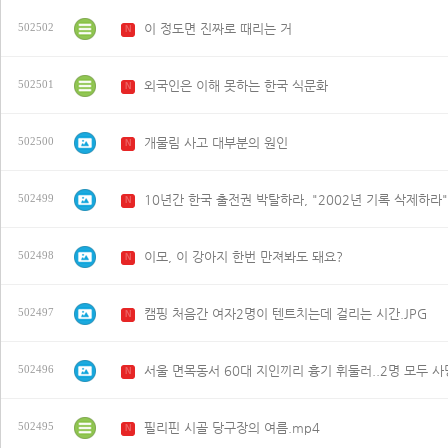
이 정도면 진짜로 때리는 거
502502
N
외국인은 이해 못하는 한국 식문화
502501
N
개물림 사고 대부분의 원인
502500
N
502499
N
이모, 이 강아지 한번 만져봐도 돼요?
502498
N
캠핑 처음간 여자2명이 텐트치는데 걸리는 시간.JPG
502497
N
서울 면목동서 60대 지인끼리 흉기 휘둘러..2명 모두 사
502496
N
필리핀 시골 당구장의 여름.mp4
502495
N