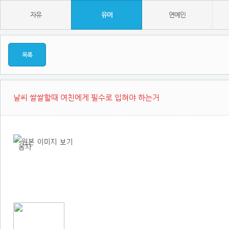
자유
유머
연예인
목록
날씨 쌀쌀할때 여친에게 필수로 입혀야 하는거