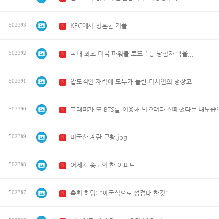
KFC에서 청혼한 커플
502393
N
국내 최초 미국 파워볼 로또 1등 당첨자 확율,,,
502392
N
압도적인 재력에 모두가 놀란 디시인의 냉장고
502391
N
그래미가 또 BTS를 이용해 먹으려다 실패했다는 내부증
502390
N
미국산 계란 근황.jpg
502389
N
어제자 송도의 한 아파트
502388
N
축협 해명: "애국심으로 성접대 한것"
502387
N