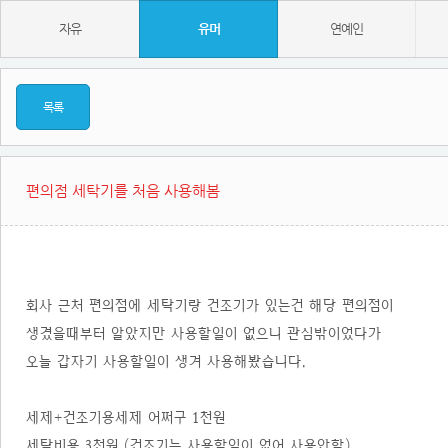
자유
유머
연예인
목록
편의점 세탁기를 처음 사용해봄
회사 근처 편의점에 세탁기랑 건조기가 있는건 해당 편의점이
생겼을때부터 알았지만 사용할일이 없으니 관심밖이었다가
오늘 갑자기 사용할일이 생겨 사용해봤습니다.
세제+건조기용세제 어쩌구 1천원
세탁비용 3천원 (건조기는 사용할일이 없어 사용안함)