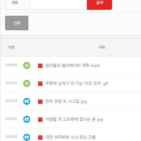
전체
번호
제목
엄마들의 엘리베이터 격투.mp4
502406
N
쿠팡에 남자가 안 가는 이유 요약..gif
502405
N
한국 양궁 또 사고침.jpg
502404
N
자랑할 게 고모밖에 없다는 분.jpg
502403
N
대전 야쿠르트 소녀 최신 근황
502402
N