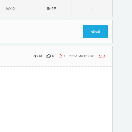
동영상
출석부
-
글등록
신고
64
0
0
2025-11-10 12:53:00