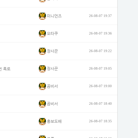
미니언즈
26-08-07 19:37
오타쿠
26-08-07 19:36
장사꾼
26-08-07 19:22
장사꾼
언 폭로
26-08-07 19:05
곰비서
26-08-07 19:00
곰비서
26-08-07 18:40
홍보도배
26-08-07 18:35