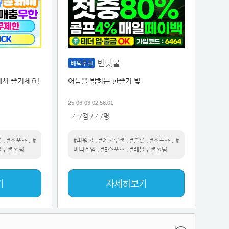
반딧불
베픽추천
서 즐기세요!
어둠을 밝히는 한줄기 빛
25-06-03 02:56:01
4.7점 / 47명
롯
,
#스포츠
,
#
#파워볼
,
#에볼루션
,
#슬롯
,
#스포츠
,
#
볼루션홀덤
미니게임
,
#E스포츠
,
#레볼루션홀덤
기
자세히보기