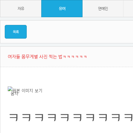
자유
유머
연예인
목록
여자들 몸무게별 사진 찍는 법ㅋㅋㅋㅋㅋㅋ
ㅋㅋㅋㅋㅋㅋㅋㅋㅋ