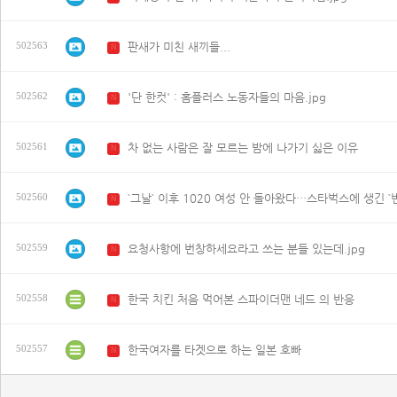
판새가 미친 새끼들...
502563
N
'단 한컷' : 홈플러스 노동자들의 마음.jpg
502562
N
차 없는 사람은 잘 모르는 밤에 나가기 싫은 이유
502561
N
`그날` 이후 1020 여성 안 돌아왔다…스타벅스에 생긴 `
502560
N
요청사항에 번창하세요라고 쓰는 분들 있는데.jpg
502559
N
한국 치킨 처음 먹어본 스파이더맨 네드 의 반응
502558
N
한국여자를 타겟으로 하는 일본 호빠
502557
N