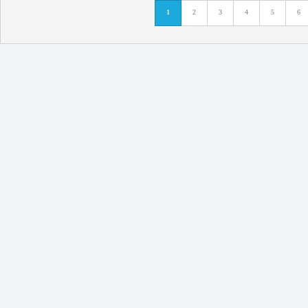
1
2
3
4
5
6