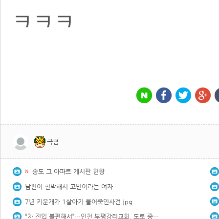
ㅋㅋㅋ
극혐
송도 그 아파트 게시판 현황
N
남편이 천박해서 고민이라는 여자
7년 키운개가 1살아기 물어죽인사건.jpg
“차 진입 불편해서”…인천 부평감리교회, 도로 중앙선 ‘검은 페인트’로