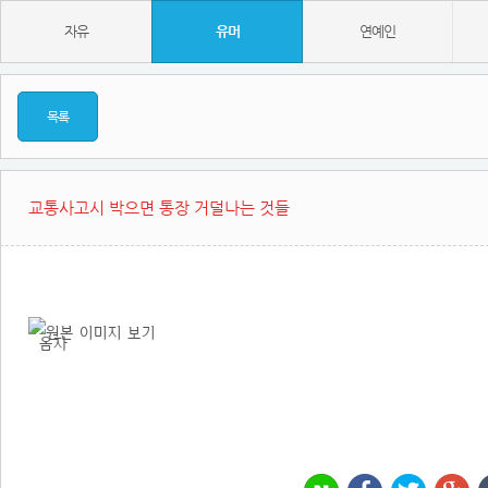
자유
유머
연예인
목록
교통사고시 박으면 통장 거덜나는 것들