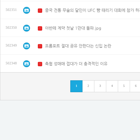
502351
N
아반떼 계약 첫날 1만대 돌파.jpg
502350
N
프롬포트 절대 공유 안한다는 신입 논란
502349
N
축협 성매매 접대가 더 충격적인 이유
502348
N
1
2
3
4
5
6