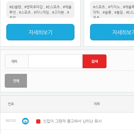
#BJ솔랭
,
#벤픽후마감
,
#E스포츠
,
#에볼
#스포츠
,
#카지노
,
#에볼
루션
,
#스포츠
,
#미니게임
,
#고자본
,
#
마틱
,
#슬롯
,
#홀덤
,
#E
홀덤
포츠
자세히보기
자세히보
전체
번호
제목
신입이 그랜저 끌고와서 난리난 회사
502352
N