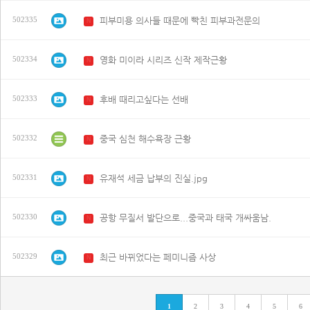
피부미용 의사들 때문에 빡친 피부과전문의
502335
N
영화 미이라 시리즈 신작 제작근황
502334
N
후배 때리고싶다는 선배
502333
N
중국 심천 해수욕장 근황
502332
N
유재석 세금 납부의 진실.jpg
502331
N
공항 무질서 발단으로...중국과 태국 개싸움남.
502330
N
최근 바뀌었다는 페미니즘 사상
502329
N
1
2
3
4
5
6