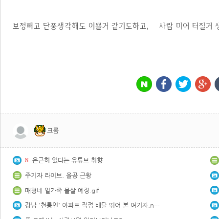
보정빼고 단풍생각해도 이쁠거 같기도하고,
사람 미어 터질거 
크롬
은근히 있다는 유튜브 취향
N
주기자 라이브. 올공 근황
매형네 일가족 몰살 예정.gif
강남 '천룡인' 아파트 직접 배달 뛰어 본 여기자.news