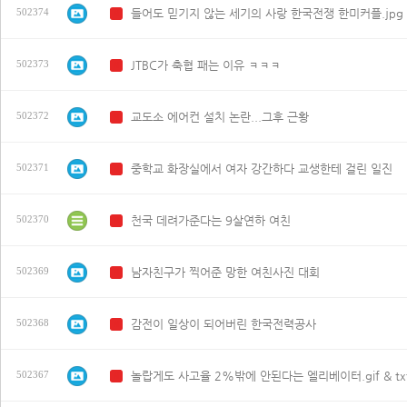
들어도 믿기지 않는 세기의 사랑 한국전쟁 한미커플.jpg
502374
N
JTBC가 축협 패는 이유 ㅋㅋㅋ
502373
N
교도소 에어컨 설치 논란...그후 근황
502372
N
중학교 화장실에서 여자 강간하다 교생한테 걸린 일진
502371
N
천국 데려가준다는 9살연하 여친
502370
N
남자친구가 찍어준 망한 여친사진 대회
502369
N
감전이 일상이 되어버린 한국전력공사
502368
N
놀랍게도 사고율 2%밖에 안된다는 엘리베이터.gif & tx
502367
N