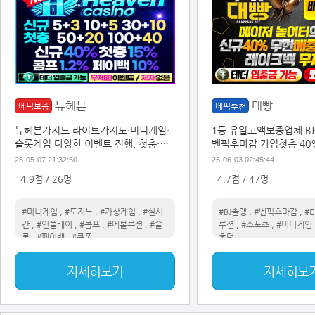
뉴헤븐
대빵
베픽보증
베픽추천
뉴헤븐카지노 라이브카지노·미니게임·
1등 유일고액보증업체 B
슬롯게임 다양한 이벤트 진행, 첫충·재
벤픽후마감 가입첫충 40
충·페이백 혜택과 빠른충전 무제한환전
벤트
26-05-07 21:32:50
25-06-03 02:45:44
지원
4.9점 / 26명
4.7점 / 47명
#미니게임
,
#토지노
,
#가상게임
,
#실시
#BJ솔랭
,
#벤픽후마감
,
#
간
,
#인플레이
,
#콤프
,
#에볼루션
,
#슬
루션
,
#스포츠
,
#미니게임
롯
,
#페이백
,
#쿠폰
홀덤
자세히보기
자세히보