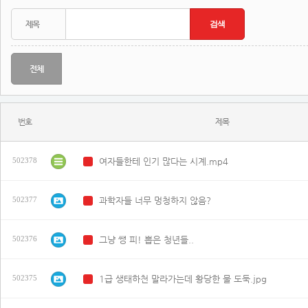
전체
번호
제목
여자들한테 인기 많다는 시계.mp4
502378
N
과학자들 너무 멍청하지 않음?
502377
N
그냥 쌩 피! 뽑은 청년들..
502376
N
1급 생태하천 말라가는데 황당한 물 도둑.jpg
502375
N