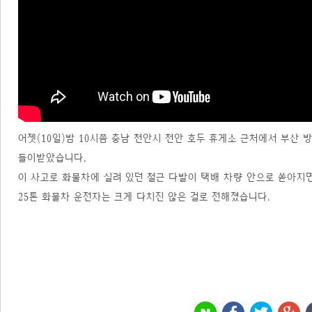
어젯(10일)밤 10시쯤 충남 천안시 천안 호두 휴게소 근처에서 부산 
들이받았습니다.
이 사고로 화물차에 실려 있던 철근 다발이 택배 차량 안으로 쏟아지면
25톤 화물차 운전자는 크게 다치진 않은 걸로 전해졌습니다.