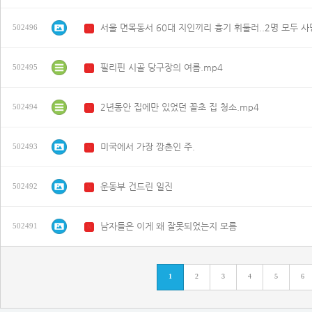
서울 면목동서 60대 지인끼리 흉기 휘둘러..2명 모두 사
502496
N
필리핀 시골 당구장의 여름.mp4
502495
N
2년동안 집에만 있었던 꼴초 집 청소.mp4
502494
N
미국에서 가장 깡촌인 주.
502493
N
운동부 건드린 일진
502492
N
남자들은 이게 왜 잘못되었는지 모름
502491
N
1
2
3
4
5
6