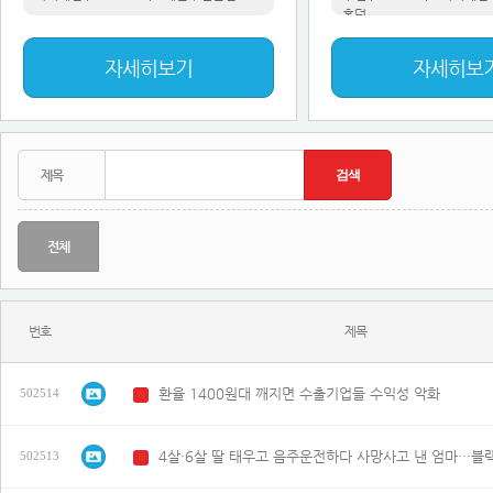
홀덤
자세히보기
자세히보
전체
번호
제목
환율 1400원대 깨지면 수출기업들 수익성 악화
502514
N
502513
N