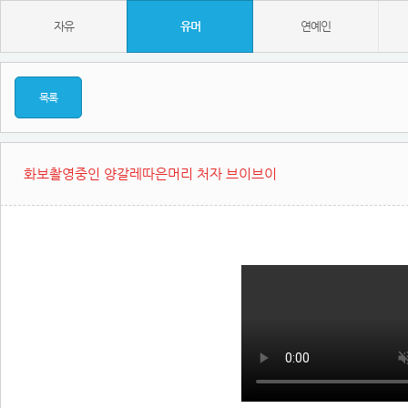
자유
유머
연예인
목록
화보촬영중인 양갈레따은머리 처자 브이브이