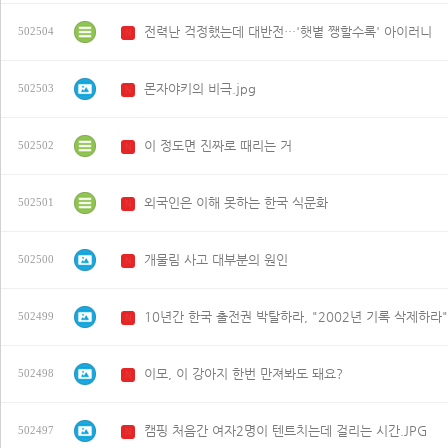
전력난 걱정했는데 대반전…'햇볕 쨍할수록' 아이러니
502504
N
몬자야키의 비극.jpg
502503
N
이 정도면 진짜로 때리는 거
502502
N
외국인은 이해 못하는 한국 식문화
502501
N
개물림 사고 대부분의 원인
502500
N
502499
N
이모, 이 강아지 한번 만져봐도 돼요?
502498
N
캠핑 처음간 여자2명이 텐트치는데 걸리는 시간.JPG
502497
N