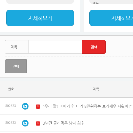
케노
자세히보기
자세히보
전체
번호
제목
"우리 딸! 아빠가 한 마리 8천원하는 보리새우 사왔어!"
502323
N
3년간 콜라먹은 남자 최후
502322
N