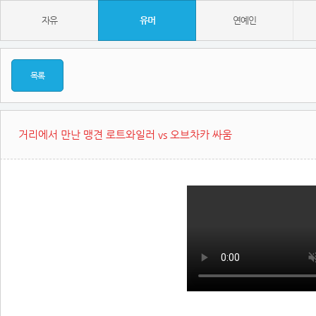
자유
유머
연예인
목록
거리에서 만난 맹견 로트와일러 vs 오브차카 싸움