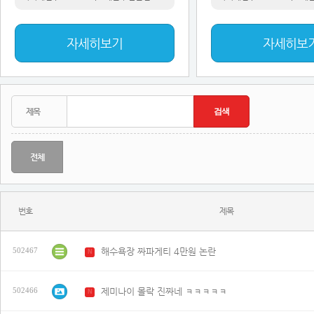
자세히보기
자세히보
전체
번호
제목
해수욕장 짜파게티 4만원 논란
502467
N
제미나이 몰락 진짜네 ㅋㅋㅋㅋㅋ
502466
N