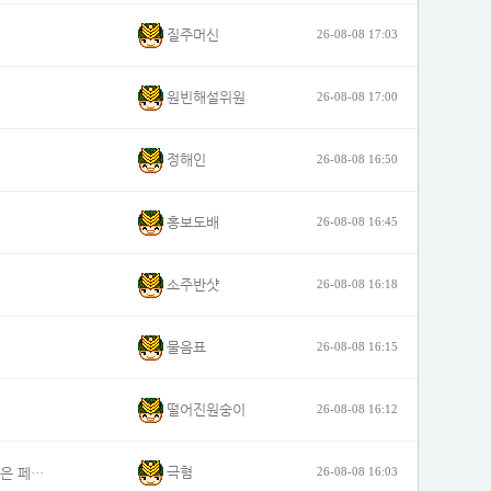
질주머신
26-08-08 17:03
원빈해설위원
26-08-08 17:00
정해인
26-08-08 16:50
홍보도배
26-08-08 16:45
소주반샷
26-08-08 16:18
물음표
26-08-08 16:15
떨어진원숭이
26-08-08 16:12
극혐
“차 진입 불편해서”…인천 부평감리교회, 도로 중앙선 ‘검은 페인트’로
26-08-08 16:03