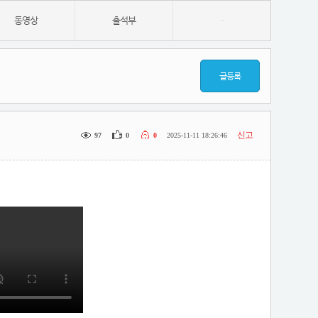
동영상
출석부
-
글등록
신고
97
0
0
2025-11-11 18:26:46