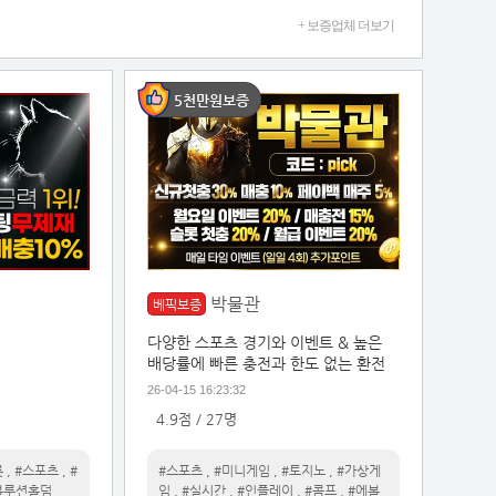
+ 보증업체 더보기
5천만원보증
박물관
베픽보증
!
다양한 스포츠 경기와 이벤트 & 높은
배당률에 빠른 충전과 한도 없는 환전
26-04-15 16:23:32
4.9점 / 27명
롯
,
#스포츠
,
#
#스포츠
,
#미니게임
,
#토지노
,
#가상게
볼루션홀덤
임
,
#실시간
,
#인플레이
,
#콤프
,
#에볼