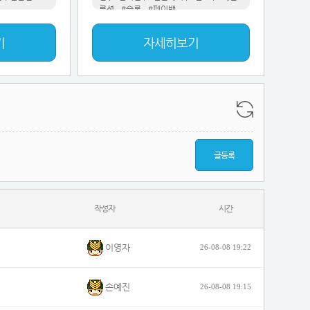
루션
,
#슬롯
,
#페이백
기
자세히보기
글등록
작성자
시간
이영자
26-08-08 19:22
손예진
26-08-08 19:15