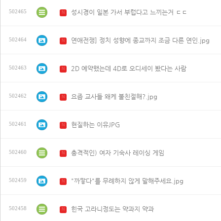
성시경이 일본 가서 부럽다고 느끼는거 ㄷㄷ
502465
N
연애전쟁] 정치 성향에 종교까지 조금 다른 연인.jpg
502464
N
2D 예약했는데 4D로 오디세이 봤다는 사람
502463
N
요즘 교사들 왜케 불친절해?.jpg
502462
N
현질하는 이유JPG
502461
N
충격적인) 여자 기숙사 레이싱 게임
502460
N
"까맣다"를 무례하지 않게 말해주세요.jpg
502459
N
힌국 고라니정도는 약과지 약과
502458
N