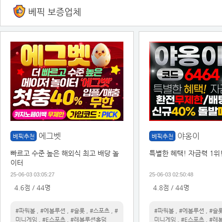
베픽 보증업체
에그벳
야옹이
베픽추천
베픽추천
빠르고 수준 높은 해외식 최고 배당 놀
특별한 혜택! 자금력 1위
이터
25-06-03 03:05:27
25-06-03 02:50:48
4.6점 / 44명
4.8점 / 44명
#파워볼
,
#에볼루션
,
#슬롯
,
#스포츠
,
#
#파워볼
,
#에볼루션
,
#슬
미니게임
,
#E스포츠
,
#레볼루션홀덤
미니게임
,
#E스포츠
,
#레