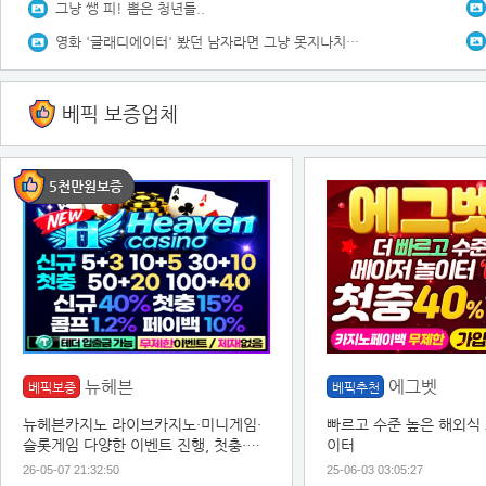
그냥 쌩 피! 뽑은 청년들..
영화 '글래디에이터' 봤던 남자라면 그냥 못지나치는 곳.mp4
베픽 보증업체
5천만원보증
뉴헤븐
에그벳
베픽보증
베픽추천
뉴헤븐카지노 라이브카지노·미니게임·
빠르고 수준 높은 해외식 
슬롯게임 다양한 이벤트 진행, 첫충·재
이터
충·페이백 혜택과 빠른충전 무제한환전
26-05-07 21:32:50
25-06-03 03:05:27
지원