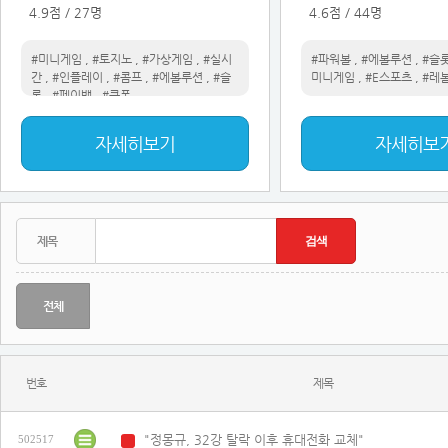
4.9점 / 27명
4.6점 / 44명
#미니게임
,
#토지노
,
#가상게임
,
#실시
#파워볼
,
#에볼루션
,
#슬
간
,
#인플레이
,
#콤프
,
#에볼루션
,
#슬
미니게임
,
#E스포츠
,
#레
롯
,
#페이백
,
#쿠폰
자세히보기
자세히보
전체
번호
제목
"정몽규, 32강 탈락 이후 휴대전화 교체"
502517
N