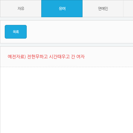
자유
유머
연예인
목록
예전자료) 전현무하고 시간때우고 간 여자