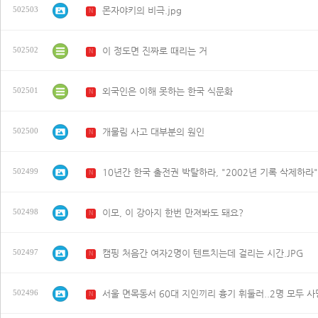
몬자야키의 비극.jpg
502503
N
이 정도면 진짜로 때리는 거
502502
N
외국인은 이해 못하는 한국 식문화
502501
N
개물림 사고 대부분의 원인
502500
N
502499
N
이모, 이 강아지 한번 만져봐도 돼요?
502498
N
캠핑 처음간 여자2명이 텐트치는데 걸리는 시간.JPG
502497
N
서울 면목동서 60대 지인끼리 흉기 휘둘러..2명 모두 사
502496
N