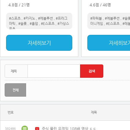
4.8점 / 21명
4.6점 / 46명
#스포츠
,
#카지노
,
#에볼루션
,
#프라그
#파워볼
,
#에볼루션
,
#슬
마틱
,
#슬롯
,
#홀덤
,
#E스포츠
,
#가상스
미니게임
,
#E스포츠
,
#레
포츠
자세히보기
자세히보
전체
번호
제목
주식 물린 우정잉 108배 영상 ㄷㄷ
502486
N