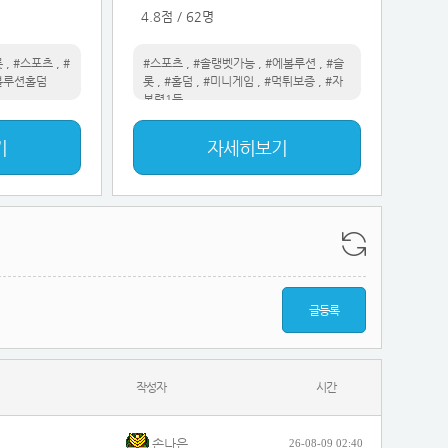
4.8점 / 62명
롯
,
#스포츠
,
#
#스포츠
,
#솔랭벳가능
,
#에볼루션
,
#슬
볼루션홀덤
롯
,
#홀덤
,
#미니게임
,
#먹튀보증
,
#자
본력1등
기
자세히보기
글등록
작성자
시간
손나은
26-08-09 02:40