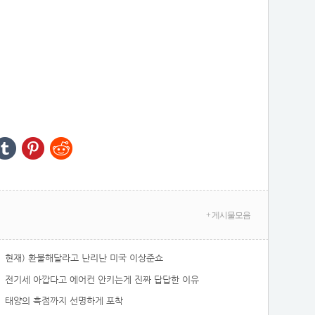
+ 게시물모음
현재) 환불해달라고 난리난 미국 이상준쇼
전기세 아깝다고 에어컨 안키는게 진짜 답답한 이유
태양의 흑점까지 선명하게 포착