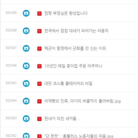
컴맹 부장님은 환상입니다
502569
N
한국에서 점점 대세가 되어가는 자동차
502568
N
해군이 함정에서 군화를 안 신는 이유.
502567
N
10년간 매일 종이컵 주운 아주머니
502566
N
대만 코스튬 플레이어의 비밀
502565
N
어깨빵의 민족, 아기띠 버클까지 풀어버림.jpg
502564
N
판새가 미친 새끼들...
502563
N
'단 한컷' : 홈플러스 노동자들의 마음.jpg
502562
N