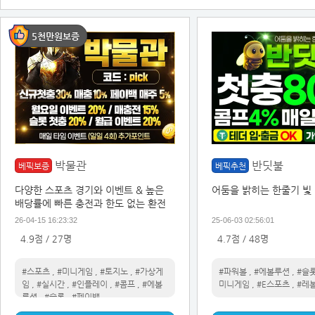
5천만원보증
박물관
반딧불
베픽보증
베픽추천
다양한 스포츠 경기와 이벤트 & 높은
어둠을 밝히는 한줄기 빛
배당률에 빠른 충전과 한도 없는 환전
26-04-15 16:23:32
25-06-03 02:56:01
4.9점 / 27명
4.7점 / 48명
#스포츠
,
#미니게임
,
#토지노
,
#가상게
#파워볼
,
#에볼루션
,
#슬
임
,
#실시간
,
#인플레이
,
#콤프
,
#에볼
미니게임
,
#E스포츠
,
#레
루션
,
#슬롯
,
#페이백