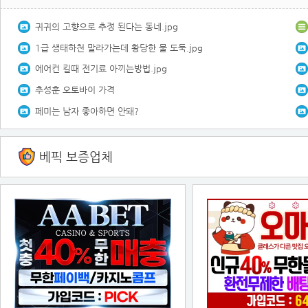
귀귀의 고향으로 추정 된다는 동네.jpg
1급 생태하천 말라가는데 황당한 물 도둑.jpg
에어컨 킬때 전기료 아끼는방법.jpg
추성훈 오토바이 가격
페미는 남자 좋아하면 안돼?
베픽 보증업체