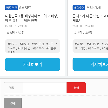
AABET
오마카세
베픽추천
베픽추천
대한민국 1등 배팅사이트 ! 최고 배당,
클래스가 다른 맛집 오마
빠른 충전, 무제한 환전
세요!
25-10-07 17:19:58
25-06-03 02:52:00
4.8점 / 32명
4.6점 / 48명
#카지노
,
#파워볼
,
#에볼루션
,
#슬롯
,
#
#파워볼
,
#에볼루션
,
#슬
스포츠
,
#미니게임
,
#E스포츠
,
#레볼루
미니게임
,
#E스포츠
,
#레
션홀덤
자세히보기
자세히보
전체