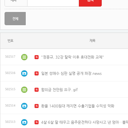
전체
번호
제목
"정몽규, 32강 탈락 이후 휴대전화 교체"
502517
N
일본 성매수 심판 실명 공개 파장.news
502516
N
합의금 천만원 요구..gif
502515
N
환율 1400원대 깨지면 수출기업들 수익성 악화
502514
N
502513
N