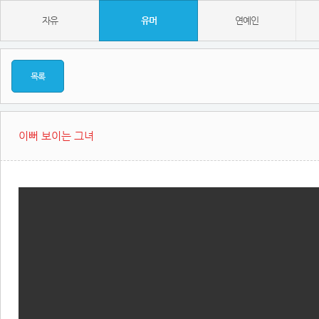
자유
유머
연예인
목록
이뻐 보이는 그녀