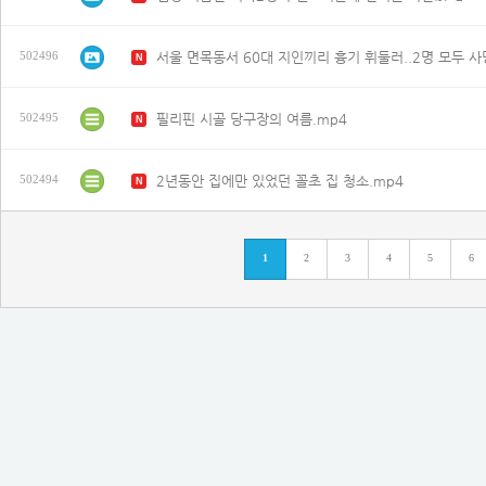
서울 면목동서 60대 지인끼리 흉기 휘둘러..2명 모두 사
502496
N
필리핀 시골 당구장의 여름.mp4
502495
N
2년동안 집에만 있었던 꼴초 집 청소.mp4
502494
N
1
2
3
4
5
6