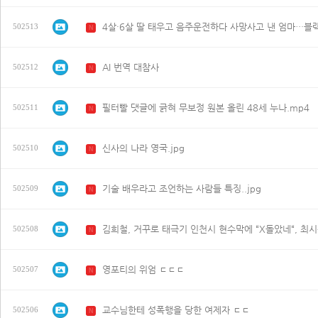
502513
N
AI 번역 대참사
502512
N
필터빨 댓글에 긁혀 무보정 원본 올린 48세 누나.mp4
502511
N
신사의 나라 영국.jpg
502510
N
기술 배우라고 조언하는 사람들 특징..jpg
502509
N
502508
N
영포티의 위엄 ㄷㄷㄷ
502507
N
교수님한테 성폭행을 당한 여제자 ㄷㄷ
502506
N