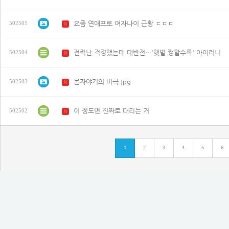
요즘 연애프로 여자나이 근황 ㄷㄷㄷ
502505
N
전력난 걱정했는데 대반전…'햇볕 쨍할수록' 아이러니
502504
N
몬자야키의 비극.jpg
502503
N
이 정도면 진짜로 때리는 거
502502
N
1
2
3
4
5
6