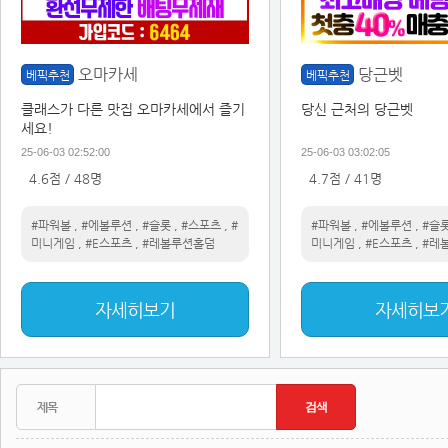
오마카세
당근벳
베픽추천
베픽추천
클래스가 다른 맛집 오마카세에서 즐기
당신 근처의 당근벳
세요!
25-06-03 02:52:00
25-06-03 03:02:05
4.6점 / 48명
4.7점 / 41명
#파워볼
,
#에볼루션
,
#슬롯
,
#스포츠
,
#
#파워볼
,
#에볼루션
,
#슬
미니게임
,
#E스포츠
,
#레볼루션홀덤
미니게임
,
#E스포츠
,
#레
자세히보기
자세히보