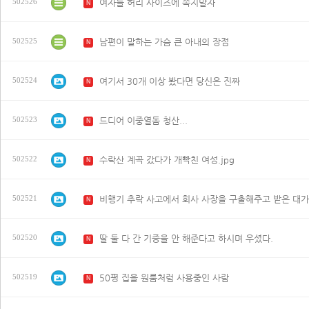
여자들 허리 사이즈에 속지말자
502526
N
남편이 말하는 가슴 큰 아내의 장점
502525
N
여기서 30개 이상 봤다면 당신은 진짜
502524
N
드디어 이중열돔 청산...
502523
N
수락산 계곡 갔다가 개빡친 여성.jpg
502522
N
비행기 추락 사고에서 회사 사장을 구출해주고 받은 대가
502521
N
딸 둘 다 간 기증을 안 해준다고 하시며 우셨다.
502520
N
50평 집을 원룸처럼 사용중인 사람
502519
N