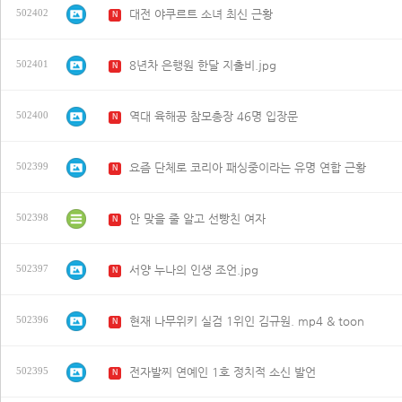
대전 야쿠르트 소녀 최신 근황
502402
N
8년차 은행원 한달 지출비.jpg
502401
N
역대 육해공 참모총장 46명 입장문
502400
N
요즘 단체로 코리아 패싱중이라는 유명 연합 근황
502399
N
안 맞을 줄 알고 선빵친 여자
502398
N
서양 누나의 인생 조언.jpg
502397
N
현재 나무위키 실검 1위인 김규원. mp4 & toon
502396
N
전자발찌 연예인 1호 정치적 소신 발언
502395
N