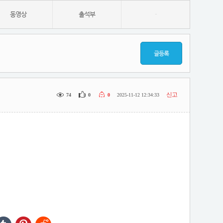
동영상
출석부
-
글등록
신고
74
0
0
2025-11-12 12:34:33