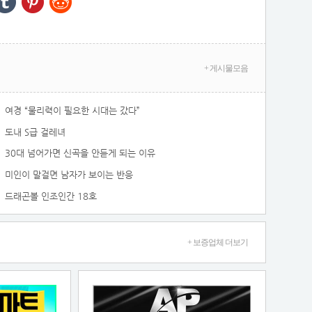
+ 게시물모음
여경 “물리력이 필요한 시대는 갔다”
도내 S급 걸레녀
30대 넘어가면 신곡을 안듣게 되는 이유
미인이 말걸면 남자가 보이는 반응
드래곤볼 인조인간 18호
+ 보증업체 더보기