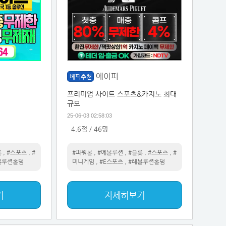
에이피
베픽추천
프리미엄 사이트 스포츠&카지노 최대
규모
25-06-03 02:58:03
4.6점 / 46명
롯
,
#스포츠
,
#
#파워볼
,
#에볼루션
,
#슬롯
,
#스포츠
,
#
볼루션홀덤
미니게임
,
#E스포츠
,
#레볼루션홀덤
기
자세히보기