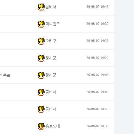
곰비서
26-08-07 19:45
미니언즈
26-08-07 19:37
오타쿠
26-08-07 19:36
장사꾼
26-08-07 19:22
장사꾼
언 폭로
26-08-07 19:05
곰비서
26-08-07 19:00
곰비서
26-08-07 18:40
홍보도배
26-08-07 18:35