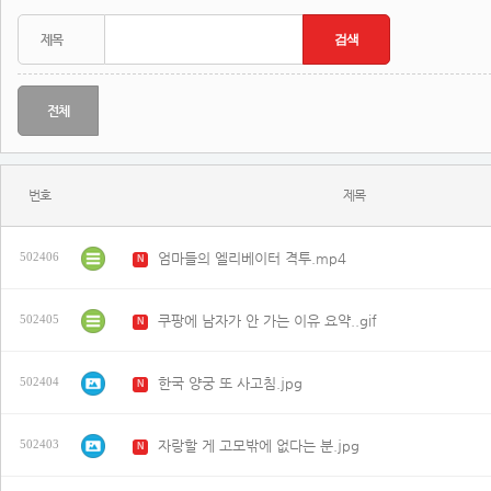
전체
번호
제목
엄마들의 엘리베이터 격투.mp4
502406
N
쿠팡에 남자가 안 가는 이유 요약..gif
502405
N
한국 양궁 또 사고침.jpg
502404
N
자랑할 게 고모밖에 없다는 분.jpg
502403
N