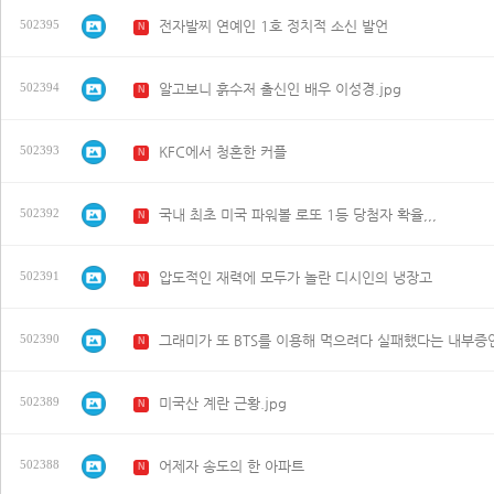
전자발찌 연예인 1호 정치적 소신 발언
502395
N
알고보니 흙수저 출신인 배우 이성경.jpg
502394
N
KFC에서 청혼한 커플
502393
N
국내 최초 미국 파워볼 로또 1등 당첨자 확율,,,
502392
N
압도적인 재력에 모두가 놀란 디시인의 냉장고
502391
N
그래미가 또 BTS를 이용해 먹으려다 실패했다는 내부증
502390
N
미국산 계란 근황.jpg
502389
N
어제자 송도의 한 아파트
502388
N