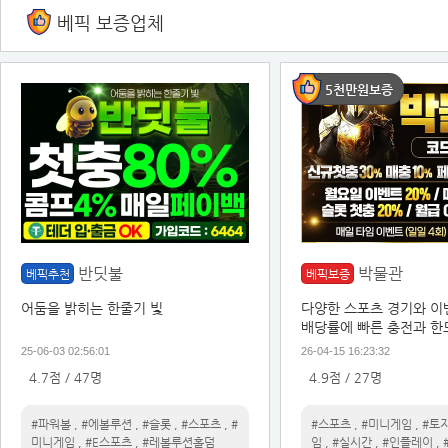
베픽 보증업체
5천만원보증
반딧불
박물관
베픽추천
베픽보증
어둠을 밝히는 한줄기 빛
다양한 스포츠 경기와 이
배당률에 빠른 충전과 한
25-06-03 02:56:01
26-04-15 16:23:32
4.7점 / 47명
4.9점 / 27명
#파워볼
,
#에볼루션
,
#슬롯
,
#스포츠
,
#
#스포츠
,
#미니게임
,
#토
미니게임
,
#E스포츠
,
#레볼루션홀덤
임
,
#실시간
,
#인플레이
,