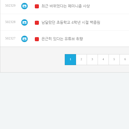
최근 바뀌었다는 페미니즘 사상
502329
N
남달랐던 초등학교 4학년 시절 백종원
502328
N
은근히 있다는 유튜브 취향
502327
N
1
2
3
4
5
6