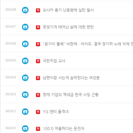
오사카 흉기 난동범에 실탄 발사
502428
N
못생기게 태어난 삶에 대한 한탄
502427
N
"윤가이 불쾌" 비판에…아이유, 결국 장기하 노래 삭제 
502426
N
극한직업 교사
502425
N
남편이랑 사는게 숨막힌다는 여성분
502424
N
짱깨 기업의 역대급 한국 사칭 근황
502423
N
YG 엔터 돌격녀
502422
N
100:0 억울하다는 운전자
502421
N