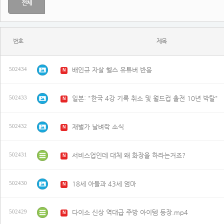
전체
번호
제목
배인규 자살 헬스 유튜버 반응
502434
N
일본: "한국 4강 기록 취소 및 월드컵 출전 10년 박탈"
502433
N
재벌가 날벼락 소식
502432
N
서비스업인데 대체 왜 화장을 하라는거죠?
502431
N
18세 아들과 43세 엄마
502430
N
다이소 신상 역대급 주방 아이템 등장.mp4
502429
N