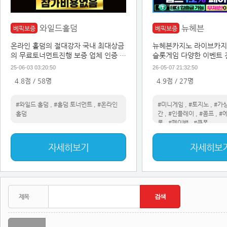
와일드홀덤
뉴헤븐
베픽보증
베픽보증
온라인 홀덤의 절대강자 국내 최대상금
뉴헤븐카지노 라이브카지
의 무료토너먼트진행 보증 업체 인증 사
슬롯게임 다양한 이벤트 진
이트
충·페이백 혜택과 빠른충
25-06-03 03:20:50
26-05-07 21:32:50
지원
4.8점 / 58명
4.9점 / 27명
#와일드 홀덤
,
#홀덤 토너먼트
,
#온라인
#미니게임
,
#토지노
,
#가
홀덤
간
,
#인플레이
,
#콤프
,
#
롯
,
#페이백
,
#쿠폰
자세히보기
자세히보