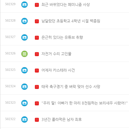
최근 바뀌었다는 페미니즘 사상
502329
N
남달랐던 초등학교 4학년 시절 백종원
502328
N
은근히 있다는 유튜브 취향
502327
N
자전거 수리 고인물
502326
N
어제자 카스테라 사건
502325
N
태국 축구경기 중 벼락 맞아 선수 사망
502324
N
"우리 딸! 아빠가 한 마리 8천원하는 보리새우 사왔어!"
502323
N
3년간 콜라먹은 남자 최후
502322
N