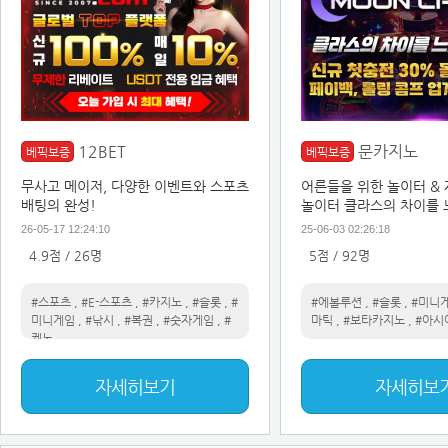
12BET
문카지노
베픽보증
베픽보증
무사고 메이저, 다양한 이벤트와 스포츠
어른들을 위한 놀이터 &
배팅의 완성!
놀이터 클라스의 차이를
26-05-17 12:24:10
25-06-03 02:26:18
4.9점 / 26명
5점 / 92명
#스포츠
,
#E-스포츠
,
#카지노
,
#슬롯
,
#
#에볼루션
,
#슬롯
,
#미니
미니게임
,
#낚시
,
#복권
,
#숫자게임
,
#
마틱
,
#보타카지노
,
#아시
케노
자세히보기
자세히보