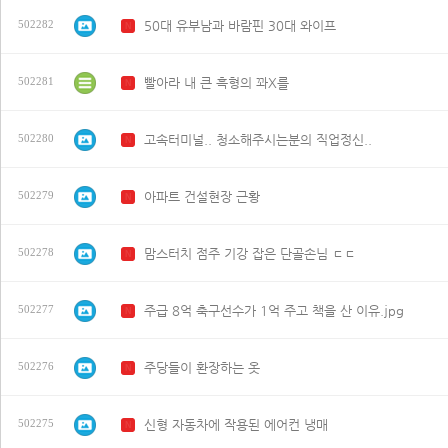
50대 유부남과 바람핀 30대 와이프
502282
N
빨아라 내 큰 흑형의 꽈X를
502281
N
고속터미널.. 청소해주시는분의 직업정신..
502280
N
아파트 건설현장 근황
502279
N
맘스터치 점주 기강 잡은 단골손님 ㄷㄷ
502278
N
주급 8억 축구선수가 1억 주고 책을 산 이유.jpg
502277
N
주당들이 환장하는 옷
502276
N
신형 자동차에 작용된 에어컨 냉매
502275
N