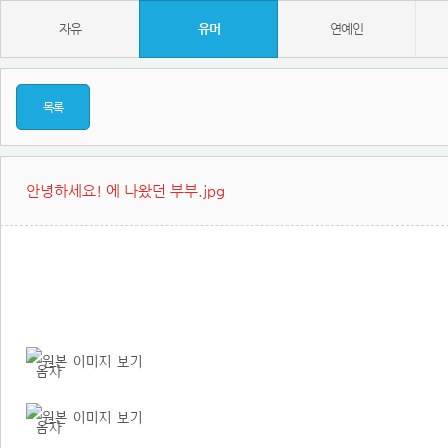
자유
유머
연예인
목록
안녕하세요! 에 나왔던 부부.jpg