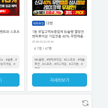
대빵
베픽추천
이벤트와 스포츠
1등 유일고액보증업체 BJ솔랭 멸망전
벤픽후마감 가입첫충 40% 무한매충이
벤트
25-06-03 02:45:44
4.7점 / 47명
지노
,
#슬롯
,
#
#BJ솔랭
,
#벤픽후마감
,
#E스포츠
,
#에볼
#숫자게임
,
#
루션
,
#스포츠
,
#미니게임
,
#고자본
,
#
홀덤
기
자세히보기