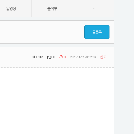
동영상
출석부
-
글등록
신고
112
0
0
2025-11-12 20:32:33