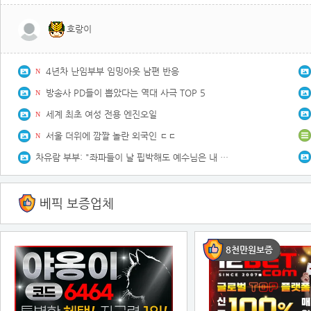
호랑이
4년차 난임부부 임밍아웃 남편 반응
N
방송사 PD들이 뽑았다는 역대 사극 TOP 5
N
세계 최초 여성 전용 엔진오일
N
서울 더위에 깜짤 놀란 외국인 ㄷㄷ
N
차유람 부부: "좌파들이 날 핍박해도 예수님은 내 편"
베픽 보증업체
8천만원보증