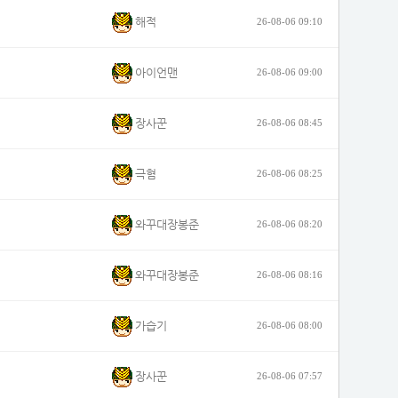
해적
26-08-06 09:10
아이언맨
26-08-06 09:00
장사꾼
26-08-06 08:45
극혐
26-08-06 08:25
와꾸대장봉준
26-08-06 08:20
와꾸대장봉준
26-08-06 08:16
가습기
26-08-06 08:00
장사꾼
26-08-06 07:57