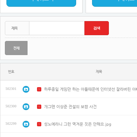
전체
번호
제목
하루종일 게임만 하는 아들때문에 인터넷선 잘라버린 아
502301
N
개그맨 이상준 전설의 보쌈 사건
502300
N
성노예라니 그런 역겨운 짓은 안해요.jpg
502299
N