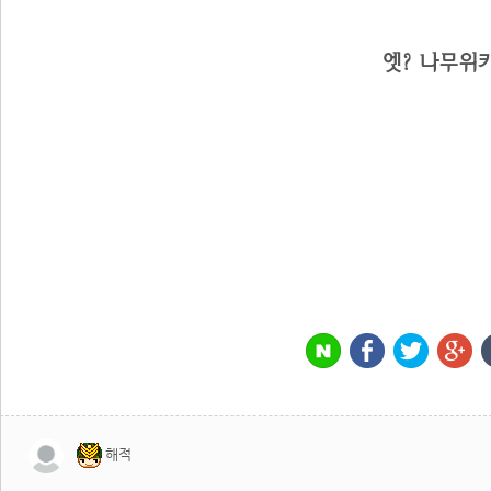
엣? 나무위
해적