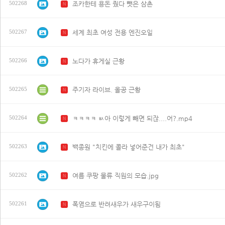
조카한테 용돈 줬다 뺏은 삼촌
502268
N
세계 최초 여성 전용 엔진오일
502267
N
노다가 휴게실 근황
502266
N
주기자 라이브. 올공 근황
502265
N
ㅋㅋㅋㅋ ㅄ아 이렇게 빼면 되잖....어?.mp4
502264
N
백종원 "치킨에 콜라 넣어준건 내가 최초"
502263
N
여름 쿠팡 물류 직원의 모습.jpg
502262
N
폭염으로 반려새우가 새우구이됨
502261
N