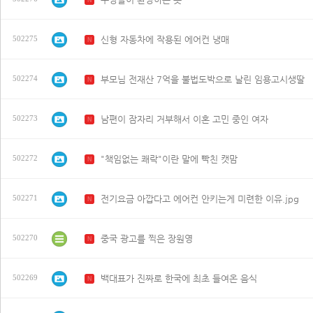
신형 자동차에 작용된 에어컨 냉매
502275
N
부모님 전재산 7억을 불법도박으로 날린 임용고시생딸
502274
N
남편이 잠자리 거부해서 이혼 고민 중인 여자
502273
N
"책임없는 쾌락"이란 말에 빡친 캣맘
502272
N
전기요금 아깝다고 에어컨 안키는게 미련한 이유.jpg
502271
N
중국 광고를 찍은 장원영
502270
N
백대표가 진짜로 한국에 최초 들여온 음식
502269
N