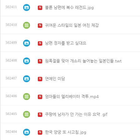
불륜 남편에 복수 레전드.jpg
502411
N
귀여운 스타일의 일본 여친 체감
502410
N
남편 정자를 받고 싶대요
502409
N
원폭절을 맞아 개소리 늘어놓는 일본인들.twt
502408
N
연예인 미담
502407
N
엄마들의 엘리베이터 격투.mp4
502406
N
쿠팡에 남자가 안 가는 이유 요약..gif
502405
N
한국 양궁 또 사고침.jpg
502404
N