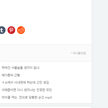
+ 게시물모음
하여간 서울놈들 생각이 없냐
메가톤바 근황
ㅈ소에서 사내연애 하는데 고민 생김.
이때쯤이면 다시 생각나는 진정한 위인
마이클 잭슨, 찐으로 당황한 순간.mp4