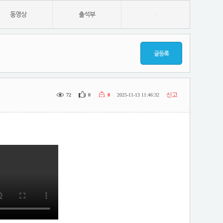
동영상
출석부
-
글등록
신고
72
0
0
2025-11-13 11:46:32