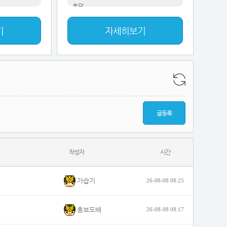
홀덤
기
자세히보기
글등록
작성자
시간
가습기
26-08-08 08:25
홍보도배
26-08-08 08:17