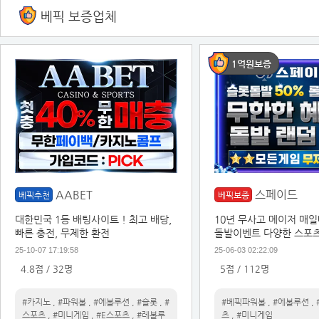
베픽 보증업체
1억원보증
AABET
스페이드
베픽추천
베픽보증
대한민국 1등 배팅사이트 ! 최고 배당,
10년 무사고 메이저 매
빠른 충전, 무제한 환전
돌발이벤트 다양한 스포
25-10-07 17:19:58
25-06-03 02:22:09
4.8점 / 32명
5점 / 112명
#카지노
,
#파워볼
,
#에볼루션
,
#슬롯
,
#
#베픽파워볼
,
#에볼루션
,
스포츠
,
#미니게임
,
#E스포츠
,
#레볼루
츠
,
#미니게임