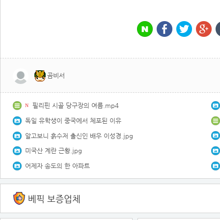
곰비서
필리핀 시골 당구장의 여름.mp4
N
독일 유학생이 중국에서 체포된 이유
알고보니 흙수저 출신인 배우 이성경.jpg
미국산 계란 근황.jpg
어제자 송도의 한 아파트
베픽 보증업체