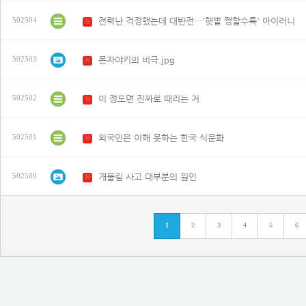
전력난 걱정했는데 대반전…'햇볕 쨍할수록' 아이러니
502504
N
몬자야키의 비극.jpg
502503
N
이 정도면 진짜로 때리는 거
502502
N
외국인은 이해 못하는 한국 식문화
502501
N
개물림 사고 대부분의 원인
502500
N
1
2
3
4
5
6