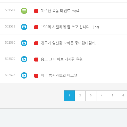
제주산 옥돔 레전드.mp4
502582
N
150억 시원하게 잘 쓰고 갑니다~.jpg
502581
N
친구가 임신한 오빠를 좋아한다길래...
502580
N
송도 그 아파트 게시판 현황
502579
N
미국 범죄자들의 머그샷
502578
N
1
2
3
4
5
6