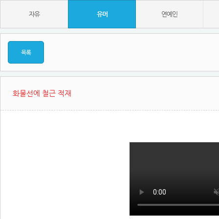
자유
유머
연예인
목록
화물선에 철근 적재