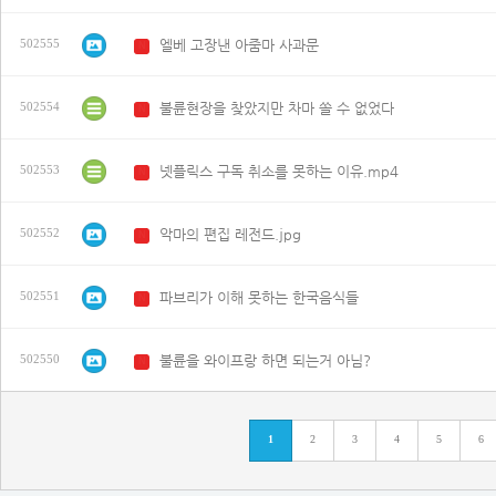
엘베 고장낸 아줌마 사과문
502555
N
불륜현장을 찾았지만 차마 쏠 수 없었다
502554
N
넷플릭스 구독 취소를 못하는 이유.mp4
502553
N
악마의 편집 레전드.jpg
502552
N
파브리가 이해 못하는 한국음식들
502551
N
불륜을 와이프랑 하면 되는거 아님?
502550
N
1
2
3
4
5
6