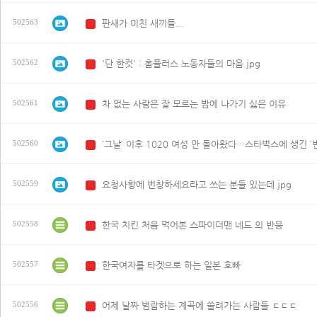
판새가 미친 새끼들...
502563
N
'단 한컷' : 홈플러스 노동자들의 마음.jpg
502562
N
차 없는 사람은 잘 모르는 밤에 나가기 싫은 이유
502561
N
`그날` 이후 1020 여성 안 돌아왔다…스타벅스에 생긴 `
502560
N
요청사항에 번창하세요라고 쓰는 분들 있는데.jpg
502559
N
한국 치킨 처음 먹어본 스파이더맨 네드 의 반응
502558
N
한국여자를 타겟으로 하는 일본 호빠
502557
N
어제 날짜 범람하는 계곡에 쓸려가는 사람들 ㄷㄷㄷ
502556
N